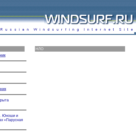
НЛО
ник
чник
крыта
». Юноши и
сах «Парусная