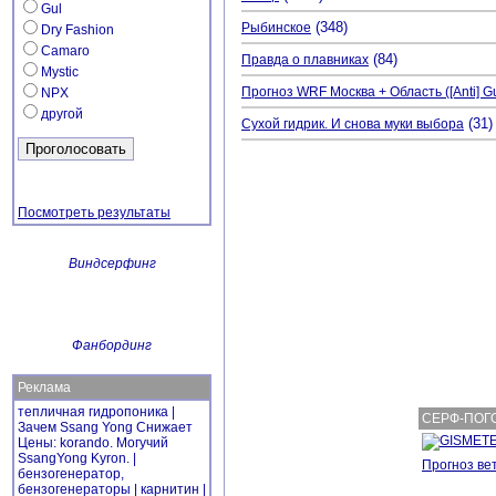
Gul
(348)
Рыбинское
Dry Fashion
Camaro
(84)
Правда о плавниках
Mystic
Прогноз WRF Москва + Область ([Anti] G
NPX
другой
(31)
Сухой гидрик. И снова муки выбора
Посмотреть результаты
Виндсерфинг
Фанбординг
Реклама
тепличная
гидропоника
|
СЕРФ
-
ПОГ
Зачем Ssang Yong Снижает
Цены:
korando
. Могучий
SsangYong Kyron. |
Прогноз вет
бензогенератор,
бензогенераторы
|
карнитин
|