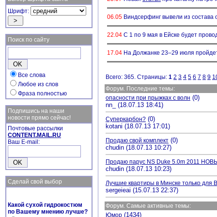
Шрифт:
06.05
Виндсерфинг вывели из состава ол
22.04
С 1 по 9 мая в Ейске будет прово
Поиск по сайту
17.04
На Должанке 23–29 июля пройдет
Все слова
Всего: 365. Страницы:
1
2
3
4
5
6
7
8
9
1
Любое из слов
Форум. Последние темы:
Фраза полностью
(0)
опасности при прыжках с волн
nn_ (18.07.13 18:41)
Подпишись на наши
новости прямо сейчас!
(0)
Суперкарбон?
kotani (18.07.13 17:01)
Почтовые рассылки
CONTENT.MAIL.RU
(0)
Продаю свой комплект
Ваш E-mail:
chudin (18.07.13 10:27)
Продаю парус NS Duke 5.0m 2011 НОВ
chudin (18.07.13 10:23)
Сделай свой выбор
Лучшие квартиры в Минске только для 
sergeieai (15.07.13 22:37)
Какой сухой гидрокостюм
Форум. Самые активные темы:
по Вашему мнению лучше?
(1434)
Юмор