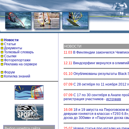
Новости
Статьи
НОВОСТИ
Документы
Толковый словарь
11.03
В Финляндии закончился Чемпион
Ссылки
Фоторепортажи
12.11
Виндсерфинг вернулся в олимпий
Реклама на сервере
Форум
01.10
Опубликованы результаты Black 
Копилка знаний
07.09
С 28 октября по 11 ноября 2012 
07.09
С 17 по 30 сентября в Анапе про
регистрация участников -
источник
16.08
18 и 19 августа на Пироговском 
девушки гоняются в классах «Т293 6.8»,
доска до 300мм» и «Парусная доска с
Выбор шрифта сайта
25.07
Новая
статья
про каталку на греч