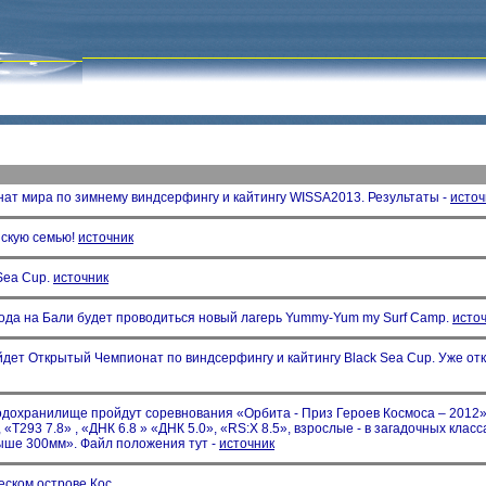
ат мира по зимнему виндсерфингу и кайтингу WISSA2013. Результаты -
источ
скую семью!
источник
Sea Cup.
источник
года на Бали будет проводиться новый лагерь Yummy-Yum my Surf Camp.
исто
йдет Открытый Чемпионат по виндсерфингу и кайтингу Black Sea Cup. Уже от
водохранилище пройдут соревнования «Орбита - Приз Героев Космоса – 2012
 «Т293 7.8» , «ДНК 6.8 » «ДНК 5.0», «RS:X 8.5», взрослые - в загадочных клас
выше 300мм». Файл положения тут -
источник
еском острове Кос.