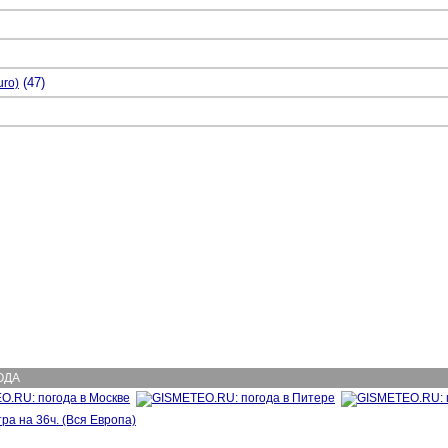
(47)
uro)
ОДА
ра на 36ч. (Вся Европа)