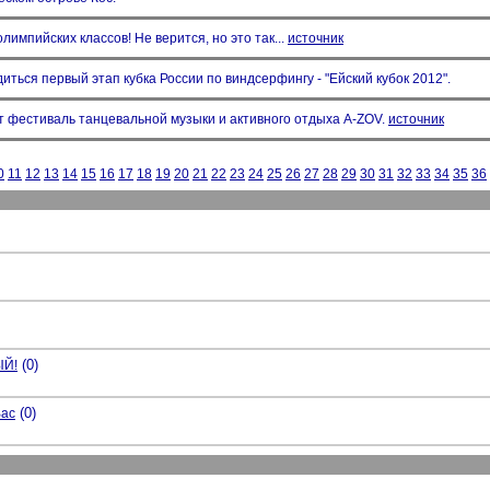
импийских классов! Не верится, но это так...
источник
диться первый этап кубка России по виндсерфингу - "Ейский кубок 2012".
 фестиваль танцевальной музыки и активного отдыха A-ZOV.
источник
0
11
12
13
14
15
16
17
18
19
20
21
22
23
24
25
26
27
28
29
30
31
32
33
34
35
36
(0)
ЫЙ!
(0)
Вас