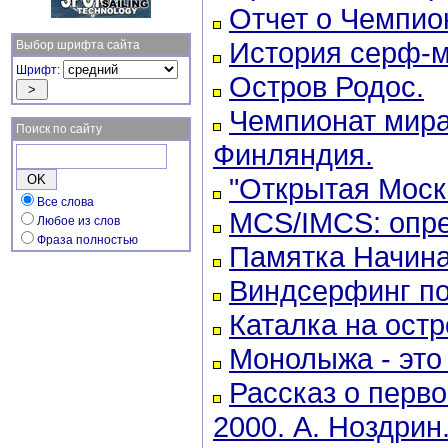
Отчет о Чемпион
История серф-
Выбор шрифта сайта
Шрифт:
Остров Родос.
Чемпионат мира
Поиск по сайту
Финляндия.
"Открытая Москв
Все слова
MCS/IMCS: опре
Любое из слов
Фраза полностью
Памятка Начин
Виндсерфинг по
Каталка на ост
Монолыжа - это 
Рассказ о перв
2000. А. Ноздрин