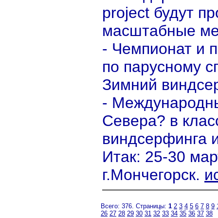
project будут п
масштабные мер
- Чемпионат и 
по парусному с
Зимний виндсе
- Международн
Севера? в клас
виндсерфинга и
Итак: 25-30 мар
г.Мончегорск.
и
Всего: 376. Страницы:
1
2
3
4
5
6
7
8
9
26
27
28
29
30
31
32
33
34
35
36
37
38