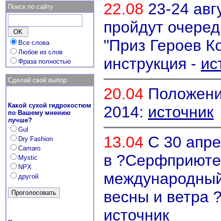
22.08
23-24 авг
Поиск по сайту
пройдут очере
"Приз Героев К
Все слова
Любое из слов
инструкция -
ис
Фраза полностью
Сделай свой выбор
20.04
Положение
Какой сухой гидрокостюм
2014:
источник
по Вашему мнению
лучше?
Gul
13.04
С 30 апре
Dry Fashion
Camaro
в ?Серфприюте?
Mystic
NPX
международный
другой
весны и ветра
источник