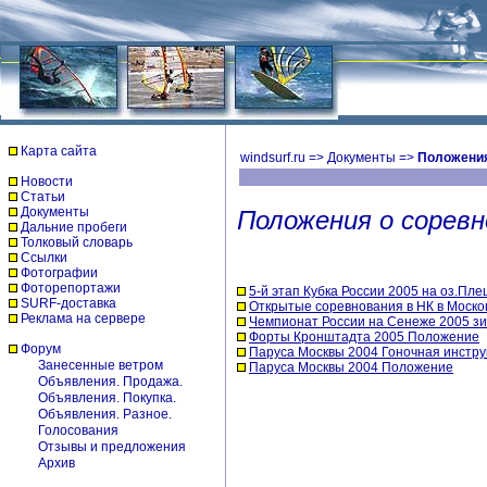
Карта сайта
windsurf.ru
=>
Документы
=>
Положения
Новости
Статьи
Документы
Положения о соревн
Дальние пробеги
Толковый словарь
Ссылки
Фотографии
Фоторепортажи
5-й этап Кубка России 2005 на оз.Пл
SURF-доставка
Открытые соревнования в НК в Моско
Реклама на сервере
Чемпионат России на Сенеже 2005 з
Форты Кронштадта 2005 Положение
Форум
Паруса Москвы 2004 Гоночная инстру
Занесенные ветром
Паруса Москвы 2004 Положение
Объявления. Продажа.
Объявления. Покупка.
Объявления. Разное.
Голосования
Отзывы и предложения
Архив