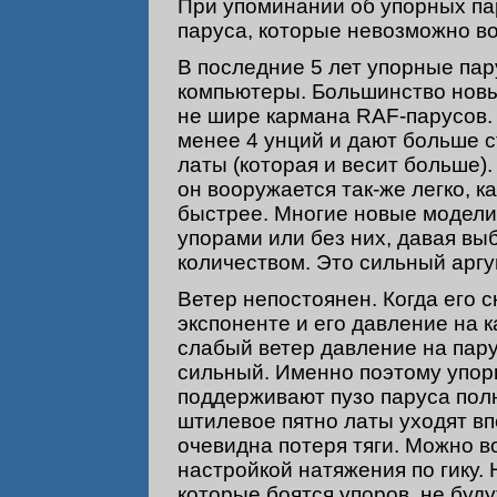
При упоминании об упорных па
паруса, которые невозможно во
В последние 5 лет упорные пар
компьютеры. Большинство новы
не шире кармана RAF-парусов.
менее 4 унций и дают больше 
латы (которая и весит больше)
он вооружается так-же легко, 
быстрее. Многие новые модели
упорами или без них, давая вы
количеством. Это сильный аргу
Ветер непостоянен. Когда его с
экспоненте и его давление на 
слабый ветер давление на пару
сильный. Именно поэтому упор
поддерживают пузо паруса пол
штилевое пятно латы уходят вп
очевидна потеря тяги. Можно в
настройкой натяжения по гику. 
которые боятся упоров, не буд