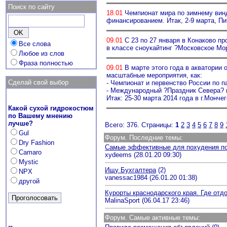
Поиск по сайту
18.01
Чемпионат мира по зимнему винд
финансированием. Итак, 2-9 марта, П
09.01
С 23 по 27 января в Конаково пр
Все слова
в классе сноукайтинг ?Московское М
Любое из слов
Фраза полностью
09.01
В марте этого года в акватории 
масштабные мероприятия, как:
Сделай свой выбор
- Чемпионат и первенство России по 
- Международный ?Праздник Севера? в
Итак: 25-30 марта 2014 года в г.Монче
Какой сухой гидрокостюм
по Вашему мнению
лучше?
Всего: 376. Страницы:
1
2
3
4
5
6
7
8
9
Gul
Форум. Последние темы:
Dry Fashion
Самые эффективные для похудения пом
Camaro
xydeems (28.01.20 09:30)
Mystic
Ищу Бухгалтера
(2)
NPX
vanessac1984 (26.01.20 01:38)
другой
Курорты краснодарского края. Где отд
MalinaSport (06.04.17 23:46)
Форум. Самые активные темы: