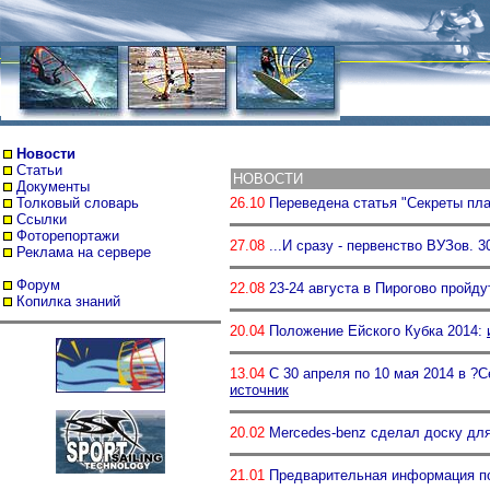
Новости
Статьи
НОВОСТИ
Документы
Толковый словарь
26.10
Переведена статья "Секреты плав
Ссылки
Фоторепортажи
27.08
...И сразу - первенство ВУЗов. 3
Реклама на сервере
Форум
22.08
23-24 августа в Пирогово пройду
Копилка знаний
20.04
Положение Ейского Кубка 2014:
13.04
С 30 апреля по 10 мая 2014 в ?
источник
20.02
Mercedes-benz сделал доску дл
21.01
Предварительная информация п