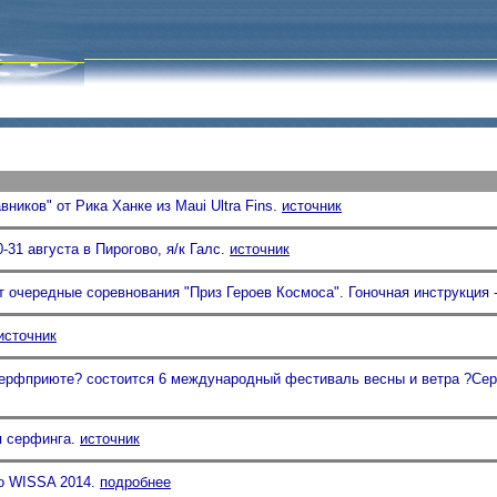
ников" от Рика Ханке из Maui Ultra Fins.
источник
0-31 августа в Пирогово, я/к Галс.
источник
т очередные соревнования "Приз Героев Космоса". Гоночная инструкция 
источник
Серфприюте? состоится 6 международный фестиваль весны и ветра ?Се
я серфинга.
источник
о WISSA 2014.
подробнее