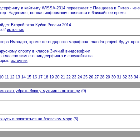
серфингу и кайтингу WISSA-2014 переезжает с Плещеева в Питер - из-з
итер. Надеемся, полная информация появится в ближайшее время.
ойдет Второй этап Кубка России 2014
оре?
источник
озера Имандра, кроме легендарного марафона Imandra-project будут прох
парусному спорту в классе Зимний виндсерфинг
 классах зимнего виндсерфинга и сноукайтинга.
горск.
источник
10
11
12
13
14
15
16
17
18
19
20
21
22
23
24
25
26
27
28
29
30
31
32
33
34
огают убрать бока у мужчин в аптеке ру
(0)
охнуть и покататься на Азовском море
(5)