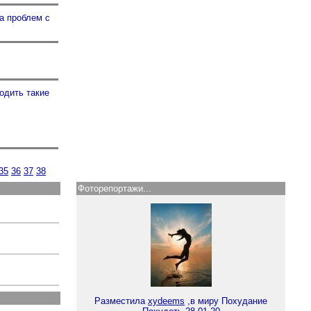
а проблем с
одить такие
35
36
37
38
Фоторепортажи...
Разместила
xydeems
,в миру Похудание