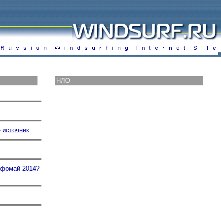
НЛО
-
источник
рфомай 2014?