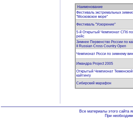
Наименование
Фестиваль экстремальных зимних
"Московское море"
Фестиваль "Ускорение"
5-й Открытый Чемпионат СПб по 
рейс
Зимнее Первенство России по ка
II Russian Cross Country Open
Чемпионат Росси по зимнему ви
Имандра Project 2005
Открытый Чемпионат Тюменской 
кайтингу
Сибирский марафон
Все материалы этого сайта 
При необходимо