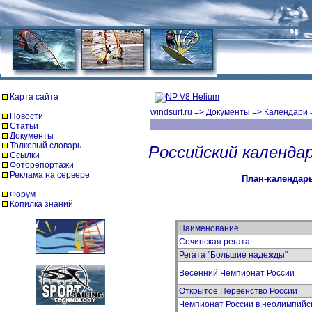
Карта сайта
windsurf.ru
=>
Документы
=>
Календари
Новости
Статьи
Документы
Толковый словарь
Российский календа
Ссылки
Фоторепортажи
Реклама на сервере
План-календарь
Форум
Копилка знаний
Наименование
Сочинская регата
Регата "Большие надежды"
Весенний Чемпионат России
Открытое Первенство России
Чемпионат России в неолимпийс