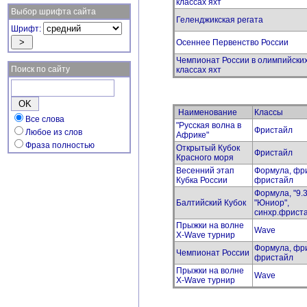
классах яхт
Выбор шрифта сайта
Геленджикская регата
Шрифт:
Осеннее Первенство России
Чемпионат России в олимпийски
Поиск по сайту
классах яхт
Наименование
Классы
Все слова
"Русская волна в
Фристайл
Любое из слов
Африке"
Фраза полностью
Открытый Кубок
Фристайл
Красного моря
Весенний этап
Формула, фр
Кубка России
фристайл
Формула, "9.3
Балтийский Кубок
"Юниор",
синхр.фрист
Прыжки на волне
Wave
X-Wave турнир
Формула, фр
Чемпионат России
фристайл
Прыжки на волне
Wave
X-Wave турнир