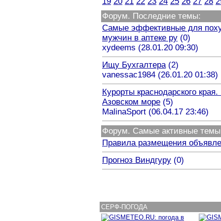
19
20
21
22
23
24
25
26
27
28
2
Форум. Последние темы:
Самые эффективные для поху
мужчин в аптеке ру
(0)
xydeems (28.01.20 09:30)
Ищу Бухгалтера
(2)
vanessac1984 (26.01.20 01:38)
Курорты краснодарского края. 
Азовском море
(5)
MalinaSport (06.04.17 23:46)
Форум. Самые активные темы
Правила размещения объявл
Прогноз Виндгуру
(0)
СЕРФ
-
ПОГОДА