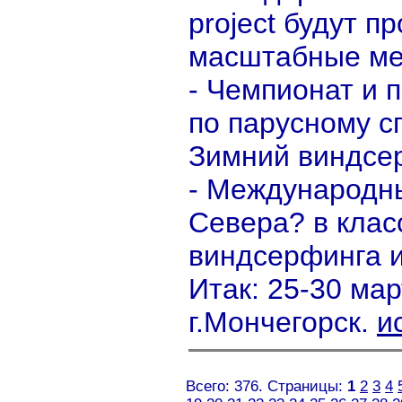
project будут п
масштабные мер
- Чемпионат и 
по парусному с
Зимний виндсе
- Международн
Севера? в клас
виндсерфинга и
Итак: 25-30 мар
г.Мончегорск.
и
Всего: 376. Страницы:
1
2
3
4