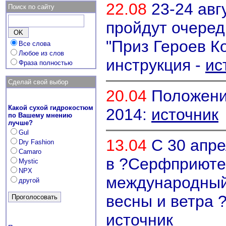
22.08
23-24 авг
Поиск по сайту
пройдут очере
"Приз Героев К
Все слова
Любое из слов
инструкция -
ис
Фраза полностью
Сделай свой выбор
20.04
Положение
Какой сухой гидрокостюм
2014:
источник
по Вашему мнению
лучше?
Gul
13.04
С 30 апре
Dry Fashion
Camaro
в ?Серфприюте?
Mystic
NPX
международный
другой
весны и ветра
источник