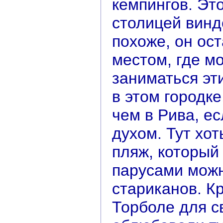
кемпингов. Это
столицей винд
похоже, он ос
местом, где м
заниматься эт
в этом городк
чем в Рива, ес
духом. Тут хо
пляж, который 
парусами можн
стариканов. К
Торболе для с