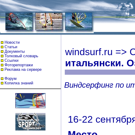
Новости
Статьи
windsurf.ru
=>
С
Документы
Толковый словарь
итальянски. О
Ссылки
Фоторепортажи
Реклама на сервере
Форум
Виндсерфинг по ит
Копилка знаний
16-22 сентября
Место.