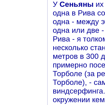
У
Сеньяны
их 
одна в Рива с
одна - между 
одна или две 
Рива - я толком
несколько ста
метров в 300 д
примерно посе
Торболе (за ре
Торболе), - с
виндсерфинга.
окружении кем