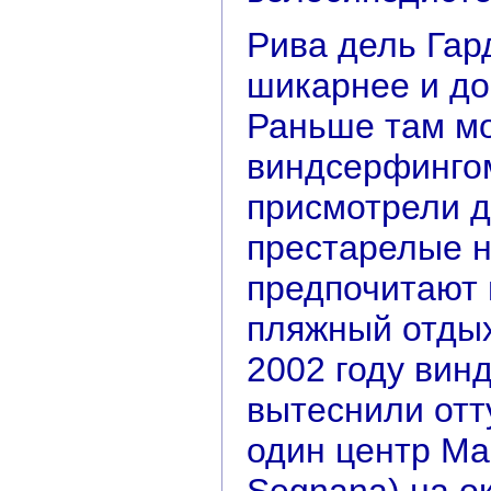
Рива дель Гар
шикарнее и до
Раньше там м
виндсерфингом
присмотрели д
престарелые н
предпочитают 
пляжный отдых
2002 году вин
вытеснили отт
один центр Ма
Segnana) на о