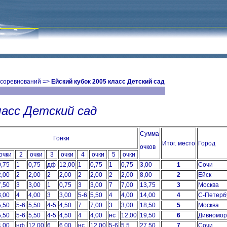
 соревнований
=>
Ейский кубок 2005 класс Детский сад
ласс Детский сад
Сумма
Гонки
Итог. место
Город
очков
очки
2
очки
3
очки
4
очки
5
очки
0,75
1
0,75
дф
12,00
1
0,75
1
0,75
3,00
1
Сочи
2,00
2
2,00
2
2,00
2
2,00
2
2,00
8,00
2
Ейск
7,50
3
3,00
1
0,75
3
3,00
7
7,00
13,75
3
Москва
3,00
4
4,00
3
3,00
5-6
5,50
4
4,00
14,00
4
С-Петерб
5,50
5-6
5,50
4-5
4,50
7
7,00
3
3,00
18,50
5
Москва
5,50
5-6
5,50
4-5
4,50
4
4,00
нс
12,00
19,50
6
Дивномор
4,00
нф
12,00
6
6,00
нс
12,00
5-6
5,5
27,50
7
Сочи