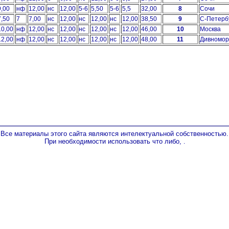
9,00
нф
12,00
нс
12,00
5-6
5,50
5-6
5,5
32,00
8
Сочи
7,50
7
7,00
нс
12,00
нс
12,00
нс
12,00
38,50
9
С-Петерб
10,00
нф
12,00
нс
12,00
нс
12,00
нс
12,00
46,00
10
Москва
12,00
нф
12,00
нс
12,00
нс
12,00
нс
12,00
48,00
11
Дивномор
Все материалы этого сайта являются интелектуальной собственностью.
При необходимости использовать что либо,
.