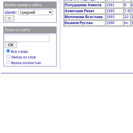
Выбор шрифта сайта
Полударова Анжела
1991
9
Ахметшин Ренат
1993
7-8
Шрифт:
Молочкова Всеслава
1993
10
Казаков Руслан
1990
нс
Поиск по сайту
Все слова
Любое из слов
Фраза полностью