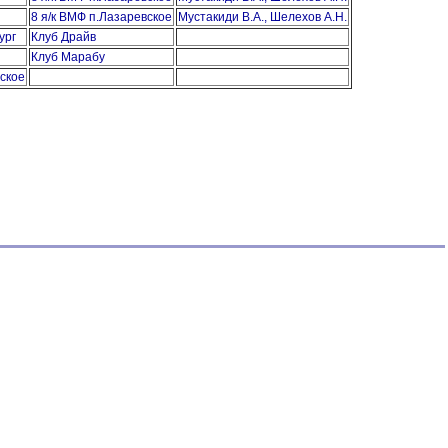
8 я/к ВМФ п.Лазаревское
Мустакиди В.А., Шелехов А.Н.
ург
Клуб Драйв
Клуб Марабу
ское