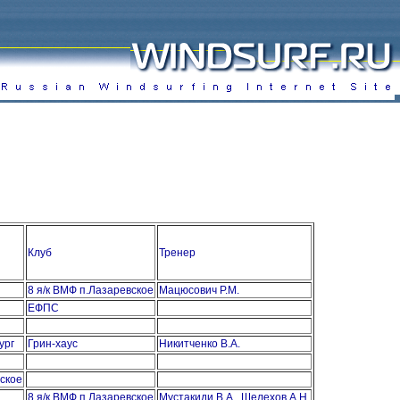
Клуб
Тренер
8 я/к ВМФ п.Лазаревское
Мацюсович Р.М.
ЕФПС
ург
Грин-хаус
Никитченко В.А.
ское
8 я/к ВМФ п.Лазаревское
Мустакиди В.А., Шелехов А.Н.