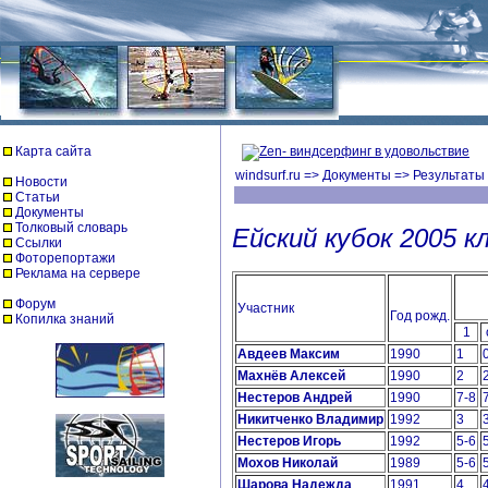
Карта сайта
windsurf.ru
=>
Документы
=>
Результаты
Новости
Статьи
Документы
Толковый словарь
Ейский кубок 2005 к
Ссылки
Фоторепортажи
Реклама на сервере
Форум
Участник
Год рожд.
Копилка знаний
1
Авдеев Максим
1990
1
Махнёв Алексей
1990
2
Нестеров Андрей
1990
7-8
Никитченко Владимир
1992
3
Нестеров Игорь
1992
5-6
Мохов Николай
1989
5-6
Шарова Надежда
1991
4