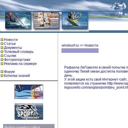
Новости
Статьи
windsurf.ru
=>
Новости
Документы
Толковый словарь
Ссылки
Фоторепортажи
Реклама на сервере
Рафаела ЛеГовелло в своей попытке п
одиночку Тихий океан достигла полови
Форум
день.
Копилка знаний
У этой акции есть свой Интернет-сайт
появляются на страничке http://www.ra
legouvello.com/anglais/point/jeu_point.ht
Выбор шрифта сайта