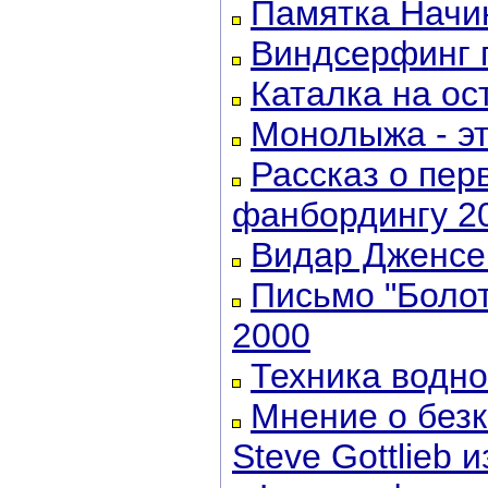
Памятка Нач
Виндсерфинг п
Каталка на ос
Монолыжа - эт
Рассказ о пер
фанбордингу 20
Видар Дженсен
Письмо "Болот
2000
Техника водно
Мнение о безк
Steve Gottlieb и