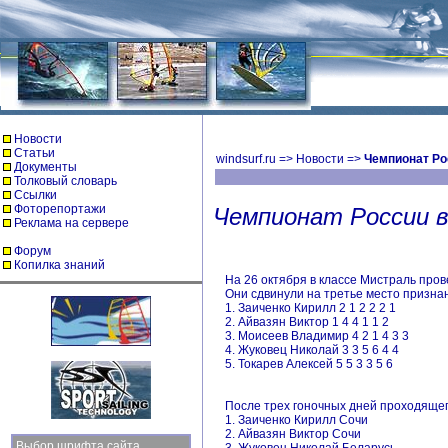
Новости
Статьи
windsurf.ru
=>
Новости
=>
Чемпионат Ро
Документы
Толковый словарь
Ссылки
Фоторепортажи
Чемпионат России в
Реклама на сервере
Форум
Копилка знаний
На 26 октября в классе Мистраль про
Они сдвинули на третье место призна
1. Заиченко Кирилл 2 1 2 2 2 1
2. Айвазян Виктор 1 4 4 1 1 2
3. Моисеев Владимир 4 2 1 4 3 3
4. Жуковец Николай 3 3 5 6 4 4
5. Токарев Алексей 5 5 3 3 5 6
После трех гоночных дней проходящег
1. Заиченко Кирилл Сочи
2. Айвазян Виктор Сочи
Выбор шрифта сайта