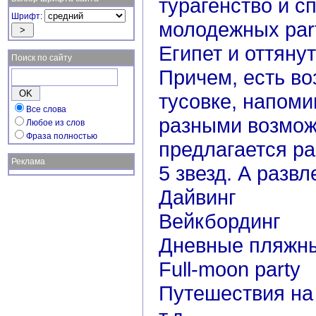
турагенство и с
Шрифт:
молодежных part
Египет и оттянут
Поиск по сайту
Причем, есть во
тусовке, напом
Все слова
разными возмож
Любое из слов
Фраза полностью
предлагается ра
Реклама
5 звезд. А развл
Дайвинг
Вейкбординг
Дневные пляжны
Full-moon party
Путешествия на 