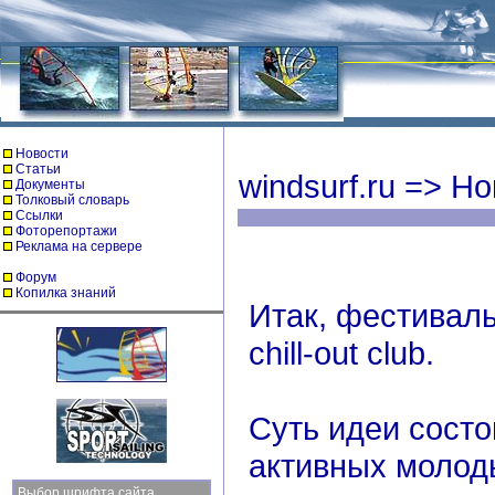
Новости
Статьи
windsurf.ru
=>
Но
Документы
Толковый словарь
Ссылки
Фоторепортажи
Реклама на сервере
Форум
Копилка знаний
Итак, фестиваль
сhill-out club.
Суть идеи состои
активных молод
Выбор шрифта сайта