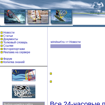
Новости
Статьи
Документы
windsurf.ru
=>
Новости
Толковый словарь
Ссылки
Фоторепортажи
Реклама на сервере
Форум
Копилка знаний
Все 24-часовые п
Выбор шрифта сайта