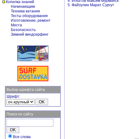
4. Игнатов Максим Мурманск
Копилка знаний
5. Файзулин Марат Сургут
Начинающим
Техника катания
Тесты оборудования
Изготовление, ремонт
Места
Безопасность
Зимний виндсерфинг
Выбор шрифта сайта
Шрифт:
Поиск по сайту
Все слова