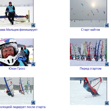
ава Мальцев финиширует
Старт кайтов
Юхан Гросс
Перед стартом
олоцкой лидирует после старта