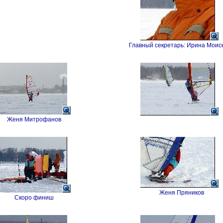
Главный секретарь: Ирина Моис
Женя Митрофанов
Женя Пряников
Скоро финиш