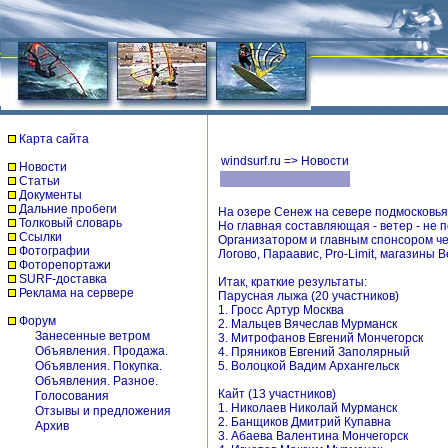
Карта сайта
windsurf.ru
=>
Новости
Новости
Статьи
Документы
Дальние пробеги
На озере Сенеж на севере подмосковья 
Толковый словарь
Но главная составляющая - ветер - не 
Ссылки
Организатором и главным спонсором че
Фотографии
Логово, Параавис, Pro-Limit, магазины
Фоторепортажи
SURF-доставка
Итак, краткие результаты:
Реклама на сервере
Парусная лыжа (20 участников)
1. Гросс Артур Москва
Форум
2. Мальцев Вячеслав Мурманск
Занесенные ветром
3. Митрофанов Евгений Мончегорск
Объявления. Продажа.
4. Пряников Евгений Заполярный
Объявления. Покупка.
5. Волоцкой Вадим Архангельск
Объявления. Разное.
Кайт (13 участников)
Голосования
1. Николаев Николай Мурманск
Отзывы и предложения
2. Банщиков Дмитрий Купавна
Архив
3. Абаева Валентина Мончегорск