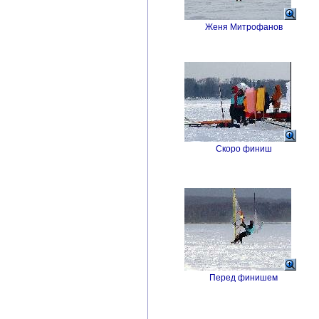
Женя Митрофанов
Скоро финиш
Перед финишем