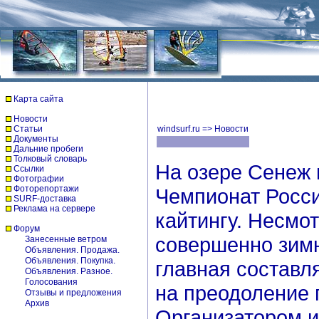
Карта сайта
Новости
Статьи
windsurf.ru
=>
Новости
Документы
Дальние пробеги
Толковый словарь
На озере Сенеж 
Ссылки
Фотографии
Фоторепортажи
Чемпионат Росси
SURF-доставка
Реклама на сервере
кайтингу. Несмо
Форум
совершенно зимн
Занесенные ветром
Объявления. Продажа.
Объявления. Покупка.
главная составля
Объявления. Разное.
Голосования
на преодоление 
Отзывы и предложения
Архив
Организатором и