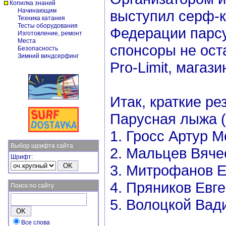
Копилка знаний
Начинающим
выступил серф-к
Техника катания
Тесты оборудования
Федерации парсу
Изготовление, ремонт
Места
спонсоры не ост
Безопасность
Зимний виндсерфинг
Pro-Limit, магаз
Итак, краткие ре
Парусная лыжа (
1. Гросс Артур М
Выбор шрифта сайта
2. Мальцев Вяч
Шрифт:
3. Митрофанов Е
4. Пряников Евг
Поиск по сайту
5. Волоцкой Вад
Все слова