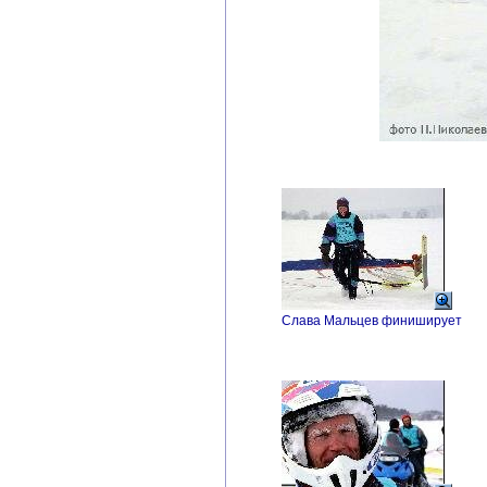
Слава Мальцев финиширует