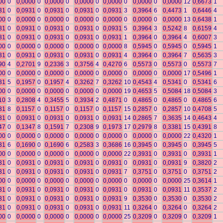
00
0
0,0000
0
0,0000
0
0,0000
0
0,0000
0
0,0000
0
0,0000
12
0,6673
1
31
0
0,0931
0
0,0931
0
0,0931
0
0,0931
3
0,3964
6
0,4473
1
0,6446
4
00
0
0,0000
0
0,0000
0
0,0000
0
0,0000
0
0,0000
0
0,0000
13
0,6438
1
31
0
0,0931
0
0,0931
0
0,0931
0
0,0931
5
0,3964
3
0,5242
8
0,6159
4
31
0
0,0931
0
0,0931
0
0,0931
0
0,0931
1
0,3964
0
0,3964
4
0,6007
3
00
0
0,0000
0
0,0000
0
0,0000
0
0,0000
8
0,5945
0
0,5945
0
0,5945
1
31
0
0,0931
0
0,0931
0
0,0931
0
0,0931
4
0,3964
0
0,3964
7
0,5635
3
90
4
0,2701
9
0,2336
3
0,3756
4
0,4270
6
0,5573
0
0,5573
0
0,5573
7
00
0
0,0000
0
0,0000
0
0,0000
0
0,0000
0
0,0000
0
0,0000
17
0,5496
1
31
5
0,1957
0
0,1957
4
0,3262
7
0,3262
10
0,4543
4
0,5341
0
0,5341
6
00
0
0,0000
0
0,0000
0
0,0000
0
0,0000
19
0,4653
5
0,5084
18
0,5084
3
10
3
0,2808
4
0,3455
5
0,3934
2
0,4871
0
0,4865
0
0,4865
0
0,4865
6
31
8
0,1157
0
0,1157
0
0,1157
0
0,1157
15
0,2857
0
0,2857
10
0,4708
5
31
0
0,0931
0
0,0931
0
0,0931
0
0,0931
14
0,2865
7
0,3635
14
0,4643
4
47
0
0,1347
8
0,1591
7
0,2308
9
0,1973
17
0,2979
8
0,3381
15
0,4391
8
00
0
0,0000
0
0,0000
0
0,0000
0
0,0000
0
0,0000
0
0,0000
22
0,4320
1
31
6
0,1690
0
0,1690
6
0,2583
3
0,3686
16
0,3945
0
0,3945
0
0,3945
5
00
0
0,0000
0
0,0000
0
0,0000
0
0,0000
22
0,3931
0
0,3931
0
0,3931
1
31
0
0,0931
0
0,0931
0
0,0931
0
0,0931
0
0,0931
0
0,0931
9
0,3820
2
31
0
0,0931
0
0,0931
0
0,0931
0
0,0931
7
0,3751
0
0,3751
0
0,3751
2
00
0
0,0000
0
0,0000
0
0,0000
0
0,0000
0
0,0000
0
0,0000
25
0,3614
1
31
0
0,0931
0
0,0931
0
0,0931
0
0,0931
0
0,0931
0
0,0931
11
0,3537
2
31
0
0,0931
0
0,0931
0
0,0931
0
0,0931
9
0,3530
0
0,3530
0
0,3530
2
31
0
0,0931
0
0,0931
0
0,0931
0
0,0931
11
0,3264
0
0,3264
0
0,3264
2
00
0
0,0000
0
0,0000
0
0,0000
0
0,0000
25
0,3209
0
0,3209
0
0,3209
1