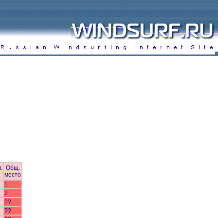
.
Общ.
место
1
2
??
??