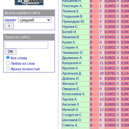
Касьянов Н.
0
0
0,0000
0
0,00
Платицин А.
0
1
0,0931
0
0,09
Логинов Е.
0
0
0,0000
0
0,00
Выбор шрифта сайта
Гладышев В.
0
2
0,0931
0
0,09
Шрифт:
Приходько Ю.
0
4
0,0931
0
0,09
Нуриев С.
0
0
0,0000
0
0,00
Беляй И.
0
7
0,0931
0
0,09
Поиск по сайту
Яковлев В.
0
29
0,0931
3
0,16
Кузюк А.
0
0
0,0000
0
0,00
Спирин А.
0
17
0,0931
0
0,09
Черкашин О.
0
0
0,0000
0
0,00
Дружинин А.
0
14
0,0931
4
0,14
Все слова
Капралов А.
0
21
0,0931
7
0,09
Любое из слов
Крылов А.
0
22
0,0931
0
0,09
Фраза полностью
Арсеньев Д.
0
38
0,0761
5
0,13
Довгань И.
0
0
0,0000
0
0,00
Житков Л.
0
33
0,0931
0
0,09
Овчаров Е.
0
0
0,0000
0
0,00
Колесников А.
0
31
0,0931
0
0,09
Акулов А.
0
10
0,0931
0
0,09
Киселев Л.
0
0
0,0000
0
0,00
Мучной Н.
0
12
0,0931
0
0,09
Солдатов С.
0
8
0,0931
0
0,09
Шаламов О.
0
6
0,0931
0
0,09
Сивель К.
0
0
0,0000
0
0,00