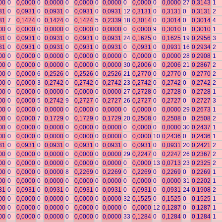
00
0
0,0000
0
0,0000
0
0,0000
0
0,0000
0
0,0000
0
0,0000
27
0,3143
1
31
0
0,0931
0
0,0931
0
0,0931
0
0,0931
12
0,3131
0
0,3131
0
0,3131
2
31
7
0,1424
0
0,1424
0
0,1424
5
0,2339
18
0,3014
0
0,3014
0
0,3014
4
00
0
0,0000
0
0,0000
0
0,0000
0
0,0000
0
0,0000
9
0,3010
0
0,3010
1
31
0
0,0931
0
0,0931
0
0,0931
0
0,0931
24
0,1625
0
0,1625
19
0,2956
3
31
0
0,0931
0
0,0931
0
0,0931
0
0,0931
0
0,0931
0
0,0931
16
0,2934
2
00
0
0,0000
0
0,0000
0
0,0000
0
0,0000
0
0,0000
0
0,0000
28
0,2908
1
00
0
0,0000
0
0,0000
0
0,0000
0
0,0000
30
0,2006
0
0,2006
21
0,2867
2
00
0
0,0000
6
0,2526
0
0,2526
0
0,2526
21
0,2770
0
0,2770
0
0,2770
2
00
0
0,0000
3
0,2742
0
0,2742
0
0,2742
23
0,2742
0
0,2742
0
0,2742
2
00
0
0,0000
0
0,0000
0
0,0000
0
0,0000
27
0,2728
0
0,2728
0
0,2728
1
00
0
0,0000
5
0,2742
9
0,2727
0
0,2727
26
0,2727
0
0,2727
0
0,2727
3
00
0
0,0000
0
0,0000
0
0,0000
0
0,0000
0
0,0000
0
0,0000
29
0,2673
1
00
0
0,0000
7
0,1729
0
0,1729
0
0,1729
20
0,2508
0
0,2508
0
0,2508
2
00
0
0,0000
0
0,0000
0
0,0000
0
0,0000
0
0,0000
0
0,0000
30
0,2437
1
00
0
0,0000
0
0,0000
0
0,0000
0
0,0000
0
0,0000
10
0,2436
0
0,2436
1
31
0
0,0931
0
0,0931
0
0,0931
0
0,0931
0
0,0931
0
0,0931
20
0,2421
2
00
0
0,0000
0
0,0000
0
0,0000
0
0,0000
29
0,2247
0
0,2247
26
0,2367
2
00
0
0,0000
0
0,0000
0
0,0000
0
0,0000
0
0,0000
13
0,0713
23
0,2325
2
00
0
0,0000
0
0,0000
8
0,2269
0
0,2269
0
0,2269
0
0,2269
0
0,2269
1
00
0
0,0000
0
0,0000
0
0,0000
0
0,0000
0
0,0000
0
0,0000
31
0,2202
1
31
0
0,0931
0
0,0931
0
0,0931
0
0,0931
0
0,0931
0
0,0931
24
0,1908
2
00
0
0,0000
0
0,0000
0
0,0000
0
0,0000
32
0,1525
0
0,1525
0
0,1525
1
00
0
0,0000
0
0,0000
0
0,0000
0
0,0000
0
0,0000
12
0,1287
0
0,1287
1
00
0
0,0000
0
0,0000
0
0,0000
0
0,0000
33
0,1284
0
0,1284
0
0,1284
1