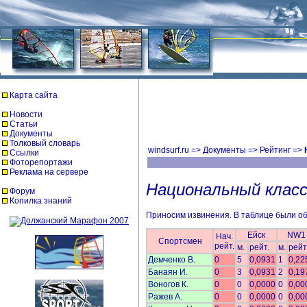
Карта сайта
Новости
Статьи
Документы
Толковый словарь
windsurf.ru
=>
Документы
=>
Рейтинг
=>
Ссылки
Фоторепортажи
Реклама на сервере
Национальный класс
Форум
Копилка знаний
Приносим извинения. В таблице были об
Ейск
NW1
Нач.
Спортсмен
рейт.
м.
рейт.
м.
рейт
Демченко В.
0
5
0,0931
1
0,22
Банаян И.
0
3
0,0931
2
0,19
Воногов К.
0
0
0,0000
0
0,00
Ражев А.
0
0
0,0000
0
0,00