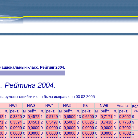
Национальный класс. Рейтинг 2004.
. Рейтинг 2004.
наружены ошибки и она была исправлена 03.02.2005.
NW2
NW3
NW4
NW5
КБ
NW6
Анапа
Кол
эт.
.
м.
рейт.
м.
рейт.
м.
рейт.
м.
рейт.
м.
рейт.
м.
рейт.
м.
рейт.
52
1
0,3820
2
0,4572
1
0,5749
1
0,6500
13
0,6500
2
0,7171
2
0,8092
9
71
2
0,3394
1
0,4501
2
0,5497
6
0,5063
2
0,6626
1
0,7438
6
0,7750
9
00
0
0,0000
0
0,0000
0
0,0000
0
0,0000
0
0,0000
0
0,0000
3
0,7002
1
00
0
0,0000
0
0,0000
0
0,0000
0
0,0000
0
0,0000
0
0,0000
5
0,7002
1