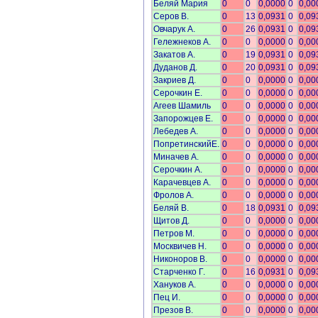
Беляй Мария
0
0
0,0000
0
0,00
Серов В.
0
13
0,0931
0
0,09
Овчарук А.
0
26
0,0931
0
0,09
Гележнеков А.
0
0
0,0000
0
0,00
Закатов А.
0
19
0,0931
0
0,09
Дуданов Д.
0
20
0,0931
0
0,09
Закриев Д.
0
0
0,0000
0
0,00
Серочкин Е.
0
0
0,0000
0
0,00
Агеев Шамиль
0
0
0,0000
0
0,00
Запорожцев Е.
0
0
0,0000
0
0,00
Лебедев А.
0
0
0,0000
0
0,00
ПопретинскийЕ.
0
0
0,0000
0
0,00
Миначев А.
0
0
0,0000
0
0,00
Серочкин А.
0
0
0,0000
0
0,00
Карачевцев А.
0
0
0,0000
0
0,00
Фролов А.
0
0
0,0000
0
0,00
Беляй В.
0
18
0,0931
0
0,09
Щитов Д.
0
0
0,0000
0
0,00
Петров М.
0
0
0,0000
0
0,00
Москвичев Н.
0
0
0,0000
0
0,00
Никоноров В.
0
0
0,0000
0
0,00
Старченко Г.
0
16
0,0931
0
0,09
Хануков А.
0
0
0,0000
0
0,00
Пец И.
0
0
0,0000
0
0,00
Презов В.
0
0
0,0000
0
0,00