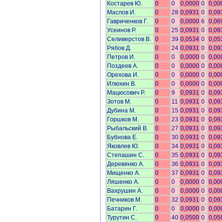
Костарев Ю.
0
0
0,0000
0
0,00
Маслов И.
0
28
0,0931
0
0,09
Гавриченков Г.
0
0
0,0000
6
0,06
Усеинов Р.
0
25
0,0931
0
0,09
Селиверстов В.
0
39
0,0534
0
0,05
Рябов Д.
0
24
0,0931
0
0,09
Петров И.
0
0
0,0000
0
0,00
Поздеев А.
0
0
0,0000
0
0,00
Орехова И.
0
0
0,0000
0
0,00
Илюхин В.
0
0
0,0000
0
0,00
Мацюсович Р.
0
9
0,0931
0
0,09
Зотов М.
0
11
0,0931
0
0,09
Дубина М.
0
15
0,0931
0
0,09
Горшков М.
0
23
0,0931
0
0,09
Рыбальский В.
0
27
0,0931
0
0,09
Бубнова Е.
0
30
0,0931
0
0,09
Яковлев Ю.
0
34
0,0931
0
0,09
Степашин С.
0
35
0,0931
0
0,09
Деревянко А.
0
36
0,0931
0
0,09
Мищенко А.
0
37
0,0931
0
0,09
Ляшенко А.
0
0
0,0000
0
0,00
Вахрушин А.
0
0
0,0000
0
0,00
Печников М.
0
32
0,0931
0
0,09
Батарин Г.
0
0
0,0000
0
0,00
Турутин С.
0
40
0,0500
0
0,05