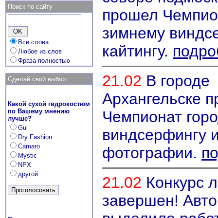
Поиск по сайту
прошел Чемпио
зимнему виндс
Все слова
кайтингу.
подро
Любое из слов
Фраза полностью
21.02
В городе
Сделай свой выбор
Архангельске п
Какой сухой гидрокостюм
по Вашему мнению
Чемпионат горо
лучше?
Gul
виндсерфингу и
Dry Fashion
Camaro
фотографии.
п
Mystic
NPX
другой
21.02
Конкурс л
завершен! Авт