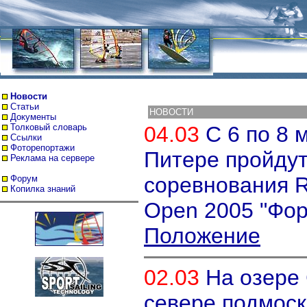
Новости
Статьи
НОВОСТИ
Документы
Толковый словарь
04.03
С 6 по 8 
Ссылки
Фоторепортажи
Питере пройдут
Реклама на сервере
соревнования R
Форум
Копилка знаний
Open 2005 "Фор
Положение
02.03
На озере
севере подмоск