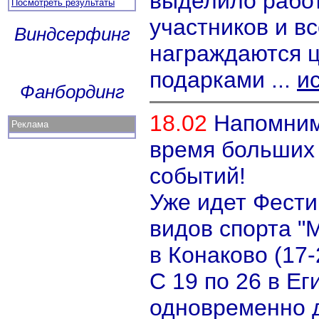
выделило рабо
Посмотреть результаты
участников и вс
Виндсерфинг
награждаются 
подарками ...
и
Фанбординг
18.02
Напомним
Реклама
время больших
событий!
Уже идет Фести
видов спорта "
в Конаково (17-
С 19 по 26 в Ег
одновременно д