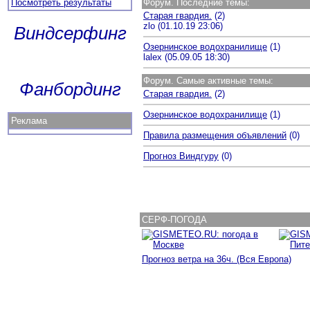
Посмотреть результаты
Форум. Последние темы:
Старая гвардия.
(2)
zlo (01.10.19 23:06)
Виндсерфинг
Озернинское водохранилище
(1)
lalex (05.09.05 18:30)
Форум. Самые активные темы:
Фанбординг
Старая гвардия.
(2)
Озернинское водохранилище
(1)
Реклама
Правила размещения объявлений
(0)
Прогноз Виндгуру
(0)
СЕРФ
-
ПОГОДА
Прогноз ветра на 36ч. (Вся Европа)