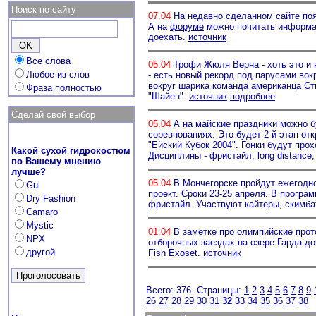
Поиск по сайту
07.04
На недавно сделанном сайте поя
А на
форуме
можно почитать информац
доехать.
источник
Все слова
05.04
Трофи Жюля Верна - хоть это и 
Любое из слов
- есть новый рекорд под парусами вокр
вокруг шарика команда американца Ст
Фраза полностью
"Шайен".
источник
подробнее
Сделай свой выбор
05.04
А на майские праздники можно б
соревнованиях. Это будет 2-й этап отк
"Ейский Кубок 2004". Гонки будут прох
Какой сухой гидрокостюм
Дисциплины - фристайл, long distance
по Вашему мнению
лучше?
05.04
В Мончегорске пройдут ежегодно
Gul
проект. Сроки 23-25 апреля. В прогр
Dry Fashion
фристайл. Участвуют кайтеры, скимб
Camaro
Mystic
01.04
В заметке про олимпийские прот
NPX
отборочных заездах на озере Гарда д
другой
Fish Exoset.
источник
Всего: 376. Страницы:
1
2
3
4
5
6
7
8
9
26
27
28
29
30
31
32
33
34
35
36
37
38