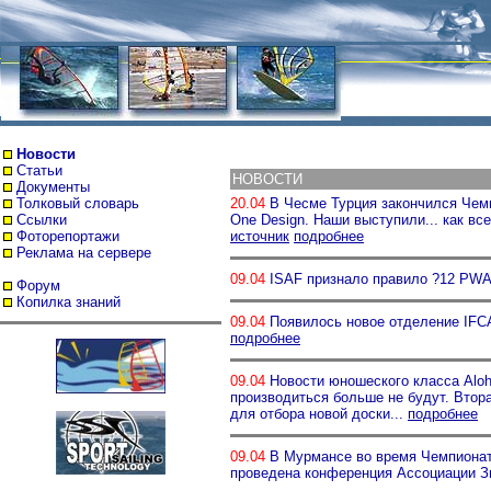
Новости
Статьи
НОВОСТИ
Документы
Толковый словарь
20.04
В Чесме Турция закончился Чемп
Ссылки
One Design. Наши выступили... как все
Фоторепортажи
источник
подробнее
Реклама на сервере
09.04
ISAF признало правило ?12 PWA
Форум
Копилка знаний
09.04
Появилось новое отделение IFCA - 
подробнее
09.04
Новости юношеского класса Aloha
производиться больше не будут. Втор
для отбора новой доски...
подробнее
09.04
В Мурмансе во время Чемпионат
проведена конференция Ассоциации З