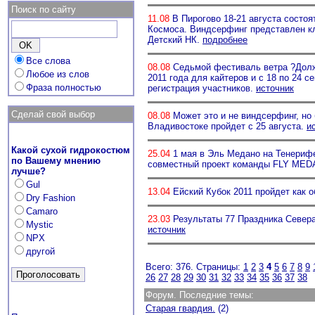
Поиск по сайту
11.08
В Пирогово 18-21 августа состоя
Космоса. Виндсерфинг представлен кл
Детский НК.
подробнее
Все слова
08.08
Седьмой фестиваль ветра ?Должа
Любое из слов
2011 года для кайтеров и с 18 по 24 
Фраза полностью
регистрация участников.
источник
Сделай свой выбор
08.08
Может это и не виндсерфинг, но 
Владивостоке пройдет с 25 августа.
и
Какой сухой гидрокостюм
25.04
1 мая в Эль Медано на Тенерифе
по Вашему мнению
совместный проект команды FLY MEDA
лучше?
Gul
13.04
Ейский Кубок 2011 пройдет как о
Dry Fashion
Camaro
23.03
Результаты 77 Праздника Севера
Mystic
источник
NPX
другой
Всего: 376. Страницы:
1
2
3
4
5
6
7
8
9
26
27
28
29
30
31
32
33
34
35
36
37
38
Форум. Последние темы:
Старая гвардия.
(2)