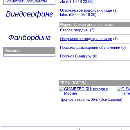
Посмотреть результаты
zlo (01.10.19 23:06)
Озернинское водохранилище
(1)
Виндсерфинг
lalex (05.09.05 18:30)
Форум. Самые активные темы:
Старая гвардия.
(2)
Фанбординг
Озернинское водохранилище
(1)
Правила размещения объявлений
(0)
Реклама
Прогноз Виндгуру
(0)
СЕРФ
-
ПОГОДА
Прогноз ветра на 36ч. (Вся Европа)