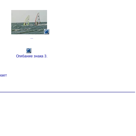
...
Огибание знака 3.
нает