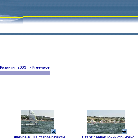
Казантип 2003
=>
Free-race
Фри-рейс. На старте гиганты.
Старт первой гонки фри-рейс.