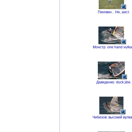
Пингвин... Не, аист.
Монстр: one hand vulka
Давиденко: duck jibe.
Чибизов: высокий вулка