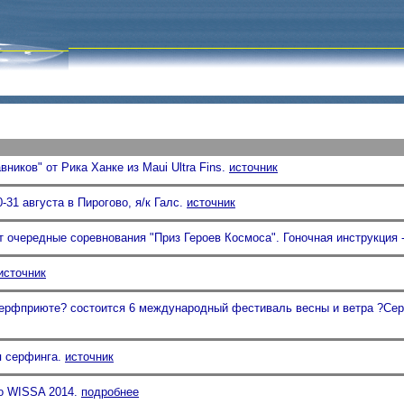
ников" от Рика Ханке из Maui Ultra Fins.
источник
0-31 августа в Пирогово, я/к Галс.
источник
т очередные соревнования "Приз Героев Космоса". Гоночная инструкция 
источник
Серфприюте? состоится 6 международный фестиваль весны и ветра ?Се
я серфинга.
источник
о WISSA 2014.
подробнее