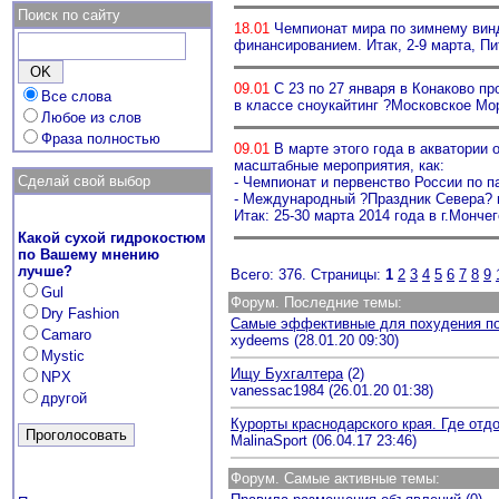
Поиск по сайту
18.01
Чемпионат мира по зимнему винд
финансированием. Итак, 2-9 марта, П
09.01
С 23 по 27 января в Конаково пр
Все слова
в классе сноукайтинг ?Московское М
Любое из слов
Фраза полностью
09.01
В марте этого года в акватории 
масштабные мероприятия, как:
Сделай свой выбор
- Чемпионат и первенство России по 
- Международный ?Праздник Севера? в
Итак: 25-30 марта 2014 года в г.Монче
Какой сухой гидрокостюм
по Вашему мнению
лучше?
Всего: 376. Страницы:
1
2
3
4
5
6
7
8
9
Gul
Форум. Последние темы:
Dry Fashion
Самые эффективные для похудения пом
Camaro
xydeems (28.01.20 09:30)
Mystic
Ищу Бухгалтера
(2)
NPX
vanessac1984 (26.01.20 01:38)
другой
Курорты краснодарского края. Где отд
MalinaSport (06.04.17 23:46)
Форум. Самые активные темы: