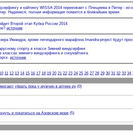
серфингу и кайтингу WISSA-2014 переезжает с Плещеева в Питер - из-з
итер. Надеемся, полная информация появится в ближайшее время.
ойдет Второй этап Кубка России 2014
оре?
источник
озера Имандра, кроме легендарного марафона Imandra-project будут прох
парусному спорту в классе Зимний виндсерфинг
 классах зимнего виндсерфинга и сноукайтинга.
горск.
источник
10
11
12
13
14
15
16
17
18
19
20
21
22
23
24
25
26
27
28
29
30
31
32
33
34
огают убрать бока у мужчин в аптеке ру
(0)
охнуть и покататься на Азовском море
(5)