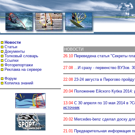
Новости
Статьи
НОВОСТИ
Документы
Толковый словарь
26.10
Переведена статья "Секреты плав
Ссылки
Фоторепортажи
27.08
...И сразу - первенство ВУЗов. 3
Реклама на сервере
Форум
22.08
23-24 августа в Пирогово пройду
Копилка знаний
20.04
Положение Ейского Кубка 2014:
13.04
С 30 апреля по 10 мая 2014 в ?
источник
20.02
Mercedes-benz сделал доску дл
21.01
Предварительная информация п