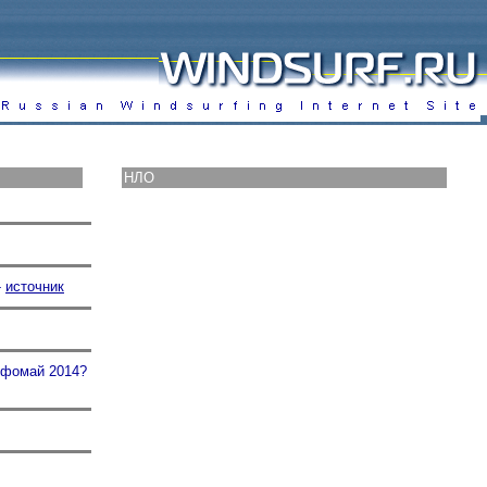
НЛО
-
источник
рфомай 2014?