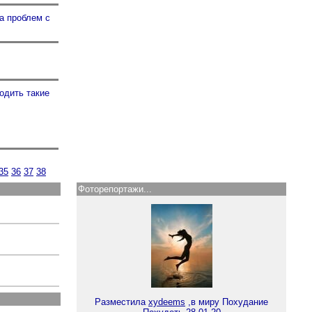
а проблем с
одить такие
35
36
37
38
Фоторепортажи...
Разместила
xydeems
,в миру Похудание