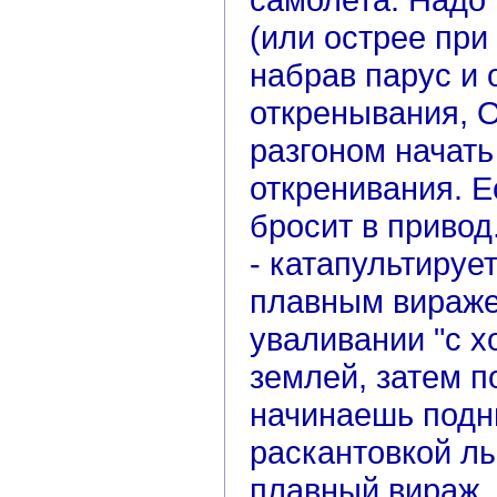
(или острее при
набрав парус и 
откренывания,
разгоном начать
откренивания. Е
бросит в приво
- катапультируе
плавным вираже
уваливании "с х
землей, затем п
начинаешь подн
раскантовкой л
плавный вираж. 