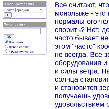
Все считают, чт
Выбор шрифта сайта
Шрифт:
монолыже - это
нормального чел
Поиск по сайту
спорить? Нет, д
часто бывает не
Все слова
этом "часто" кро
Любое из слов
Фраза полностью
не всегда. Все з
оборудования и 
и силы ветра. Н
солнца становит
и становится зе
получаешь удов
удовольствием о