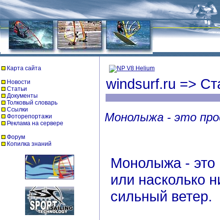
Карта сайта
windsurf.ru
=>
Ст
Новости
Статьи
Документы
Толковый словарь
Ссылки
Монолыжа - это про
Фоторепортажи
Реклама на сервере
Форум
Копилка знаний
Монолыжа - это
или насколько н
сильный ветер.