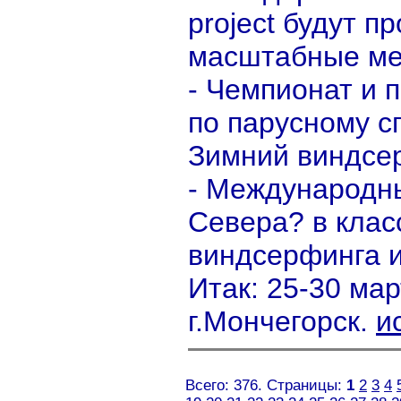
project будут п
масштабные мер
- Чемпионат и 
по парусному с
Зимний виндсе
- Международн
Севера? в клас
виндсерфинга и
Итак: 25-30 мар
г.Мончегорск.
и
Всего: 376. Страницы:
1
2
3
4