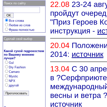
22.08
23-24 авг
Поиск по сайту
пройдут очере
"Приз Героев К
Все слова
Любое из слов
инструкция -
ис
Фраза полностью
Сделай свой выбор
20.04
Положение
Какой сухой гидрокостюм
2014:
источник
по Вашему мнению
лучше?
Gul
13.04
С 30 апре
Dry Fashion
Camaro
в ?Серфприюте?
Mystic
NPX
международный
другой
весны и ветра
источник