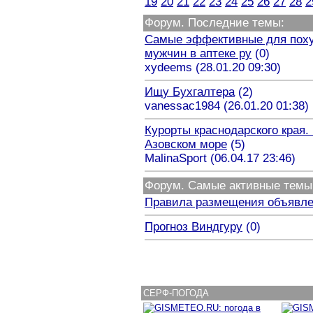
19
20
21
22
23
24
25
26
27
28
2
Форум. Последние темы:
Самые эффективные для поху
мужчин в аптеке ру
(0)
xydeems (28.01.20 09:30)
Ищу Бухгалтера
(2)
vanessac1984 (26.01.20 01:38)
Курорты краснодарского края. 
Азовском море
(5)
MalinaSport (06.04.17 23:46)
Форум. Самые активные темы
Правила размещения объявл
Прогноз Виндгуру
(0)
СЕРФ
-
ПОГОДА