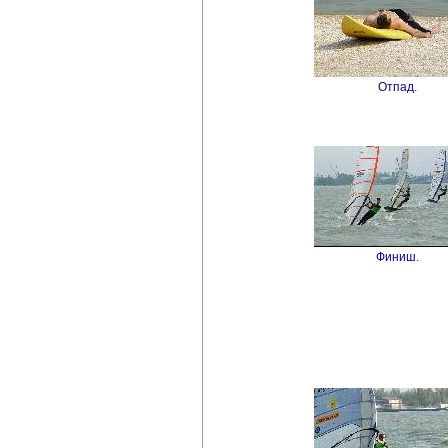
Отпад.
Финиш.