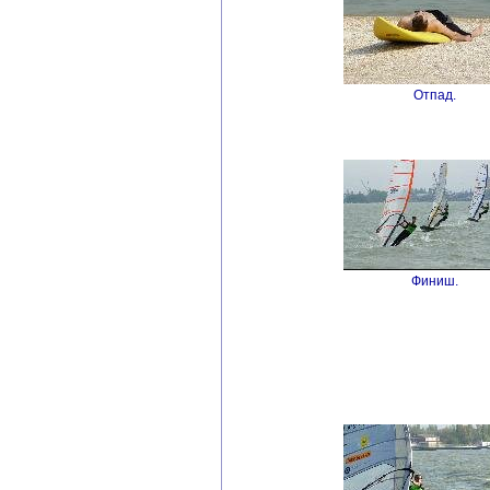
Отпад.
Финиш.